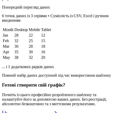
Попередній перегляд даних
6 точок даних із 3 серіями
•
Сумісність із CSV, Excel і ручним
введенням
Month
Desktop
Mobile
Tablet
Jan
28
22
12
Feb
32
25
15
Mar
30
28
18
Apr
35
30
16
May
38
32
20
... і 1 додаткових рядків даних
Повний набір даних доступний під час використання шаблону
Готові створити свій графік?
Почніть із цього професійно розробленого шаблону та
налаштуйте його за допомогою ваших даних. Без реєстрації,
абсолютно безкоштовно та з миттєвими результатами.