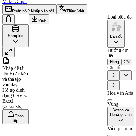
Make Graph
Phản hồi? Nhấp vào tôi!
Tiếng Việt
Loại biểu đồ
Xuất
Samples
Bản đồ
Hướng dữ
liệu
A
B
Hàng
Cột
Chủ đề
Nhấp để tải
1
Region
Value
lên
Hoặc kéo
và thả tệp
2
Herzegovina-Neretva
0
vào đây
3
Trebinje
26
Hỗ trợ định
Hoa văn Aria
dạng CSV và
4
Foča
0
Excel
Vùng
5
Banja Luka
76
(.xlsx/.xls)
Bosna và
6
Una-Sana
0
Hercegovina
Chọn
tệp
7
Doboj
62
Viền phần tử
8
Posavina
0