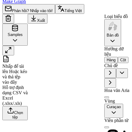
Make Graph
Phản hồi? Nhấp vào tôi!
Tiếng Việt
Loại biểu đồ
Xuất
Samples
Bản đồ
Hướng dữ
liệu
A
B
Hàng
Cột
Chủ đề
Nhấp để tải
1
Region
Value
lên
Hoặc kéo
và thả tệp
2
Curaçao
0
vào đây
Hỗ trợ định
Hoa văn Aria
dạng CSV và
Excel
Vùng
(.xlsx/.xls)
Curaçao
Chọn
tệp
Viền phần tử