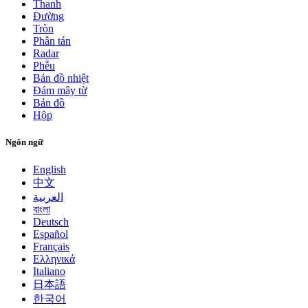
Thanh
Đường
Tròn
Phân tán
Radar
Phễu
Bản đồ nhiệt
Đám mây từ
Bản đồ
Hộp
Ngôn ngữ
English
中文
العربية
বাংলা
Deutsch
Español
Français
Ελληνικά
Italiano
日本語
한국어