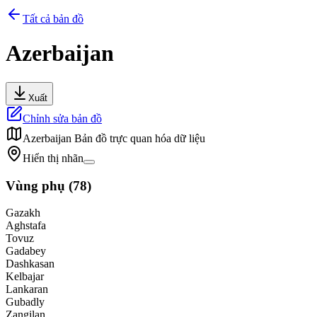
Tất cả bản đồ
Azerbaijan
Xuất
Chỉnh sửa bản đồ
Azerbaijan
Bản đồ trực quan hóa dữ liệu
Hiển thị nhãn
Vùng phụ
(
78
)
Gazakh
Aghstafa
Tovuz
Gadabey
Dashkasan
Kelbajar
Lankaran
Gubadly
Zangilan