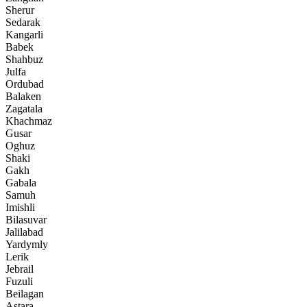
Sherur
Sedarak
Kangarli
Babek
Shahbuz
Julfa
Ordubad
Balaken
Zagatala
Khachmaz
Gusar
Oghuz
Shaki
Gakh
Gabala
Samuh
Imishli
Bilasuvar
Jalilabad
Yardymly
Lerik
Jebrail
Fuzuli
Beilagan
Astara