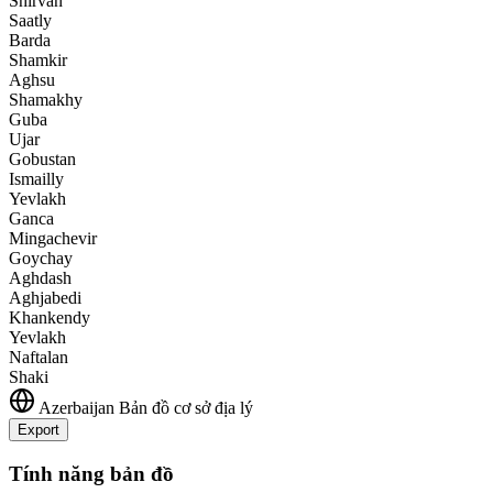
Shirvan
Saatly
Barda
Shamkir
Aghsu
Shamakhy
Guba
Ujar
Gobustan
Ismailly
Yevlakh
Ganca
Mingachevir
Goychay
Aghdash
Aghjabedi
Khankendy
Yevlakh
Naftalan
Shaki
Azerbaijan
Bản đồ cơ sở địa lý
Export
Leaflet
|
©
OpenStreetMap
contributors
+
Tính năng bản đồ