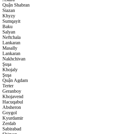
Quận Shabran
Siazan
Khyzy
Sumqayit
Baku
Salyan
Neftchala
Lankaran
Masally
Lankaran
Nakhchivan
Şuşa
Khojaly
Şuşa
Quận Agdam
Terter
Geranboy
Khojavend
Hacuqabul
Absheron
Goygol
Kyurdamir
Zerdab
Sabirabad