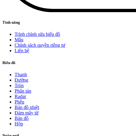
Tính năng
Trình chỉnh sửa biểu đồ
Mẫu
Chính sách quyền riêng tư
Liên hệ
Biểu đồ
Thanh
Đường
Tròn
Phân tán
Radar
Phễu
Bản đồ nhiệt
Đám mây từ
Bản đồ
Hộp
Ngôn ngữ