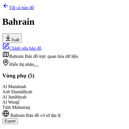
Tất cả bản đồ
Bahrain
Xuất
Chỉnh sửa bản đồ
Bahrain
Bản đồ trực quan hóa dữ liệu
Hiển thị nhãn
Vùng phụ
(
5
)
Al Manāmah
Ash Shamālīyah
Al Janūbīyah
Al Wusţá
Tỉnh Muharraq
Bahrain
Bản đồ cơ sở địa lý
Export