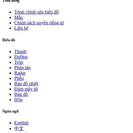
Tính năng
Trình chỉnh sửa biểu đồ
Mẫu
Chính sách quyền riêng tư
Liên hệ
Biểu đồ
Thanh
Đường
Tròn
Phân tán
Radar
Phễu
Bản đồ nhiệt
Đám mây từ
Bản đồ
Hộp
Ngôn ngữ
English
中文