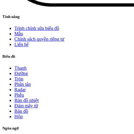
Tính năng
Trình chỉnh sửa biểu đồ
Mẫu
Chính sách quyền riêng tư
Liên hệ
Biểu đồ
Thanh
Đường
Tròn
Phân tán
Radar
Phễu
Bản đồ nhiệt
Đám mây từ
Bản đồ
Hộp
Ngôn ngữ