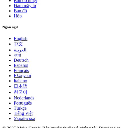
Bản đồ nhiệt
Đám mây từ
Bản đồ
Hộp
Ngôn ngữ
English
中文
العربية
বাংলা
Deutsch
Español
Français
Ελληνικά
Italiano
日本語
한국어
Nederlands
Português
Türkçe
Tiếng Việt
Українська