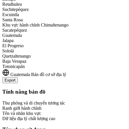
Retalhuleu
Suchitepéquez
Escuintla
Santa Rosa
Khu vực hành chính Chimaltenango
Sacatepéquez
Guatemala
Jalapa
El Progreso
Sololá
Quetzaltenango
Baja Verapaz
Totonicapán
Guatemala
Bản đồ cơ sở địa lý
Export
Leaflet
|
©
OpenStreetMap
contributors
+
Tính năng bản đồ
−
Thu phóng và di chuyển tương tác
Ranh giới hành chính
Tên và nhãn khu vực
Dữ liệu địa lý chất lượng cao