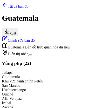
Tất cả bản đồ
Guatemala
Xuất
Chỉnh sửa bản đồ
Guatemala
Bản đồ trực quan hóa dữ liệu
Hiển thị nhãn
Vùng phụ
(
22
)
Jutiapa
Chiquimula
Khu vực hành chính Petén
San Marcos
Huehuetenango
Quiché
Alta Verapaz
Izabal
Zacapa