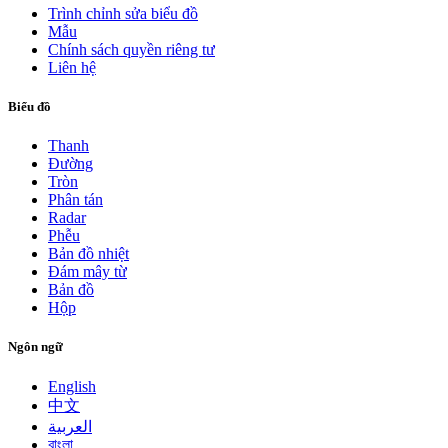
Trình chỉnh sửa biểu đồ
Mẫu
Chính sách quyền riêng tư
Liên hệ
Biểu đồ
Thanh
Đường
Tròn
Phân tán
Radar
Phễu
Bản đồ nhiệt
Đám mây từ
Bản đồ
Hộp
Ngôn ngữ
English
中文
العربية
বাংলা