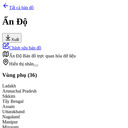
Tất cả bản đồ
Ấn Độ
Xuất
Chỉnh sửa bản đồ
Ấn Độ
Bản đồ trực quan hóa dữ liệu
Hiển thị nhãn
Vùng phụ
(
36
)
Ladakh
Arunachal Pradesh
Sikkim
Tây Bengal
Assam
Uttarakhand
Nagaland
Manipur
Mizoram