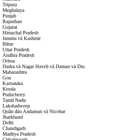
Tripura
Meghalaya
Punjab
Rajasthan
Gujarat
Himachal Pradesh
Jammu và Kashmir
Bihar
Uttar Pradesh
Andhra Pradesh
Orissa
Dadra và Nagar Haveli và Daman và Diu
Maharashtra
Goa
Karnataka
Kerala
Puducherry
Tamil Nadu
Lakshadweep
Quần đảo Andaman và Nicobar
Jharkhand
Delhi
Chandigarh
Madhya Pradesh
Chhattisgarh