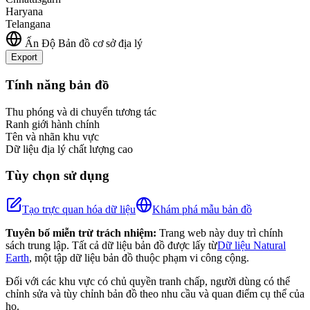
Haryana
Telangana
Ấn Độ
Bản đồ cơ sở địa lý
Export
Leaflet
|
©
OpenStreetMap
contributors
+
Tính năng bản đồ
−
Thu phóng và di chuyển tương tác
Ranh giới hành chính
Tên và nhãn khu vực
Dữ liệu địa lý chất lượng cao
Tùy chọn sử dụng
Tạo trực quan hóa dữ liệu
Khám phá mẫu bản đồ
Tuyên bố miễn trừ trách nhiệm:
Trang web này duy trì chính
sách trung lập. Tất cả dữ liệu bản đồ được lấy từ
Dữ liệu Natural
Earth
, một tập dữ liệu bản đồ thuộc phạm vi công cộng.
Đối với các khu vực có chủ quyền tranh chấp, người dùng có thể
chỉnh sửa và tùy chỉnh bản đồ theo nhu cầu và quan điểm cụ thể của
họ.