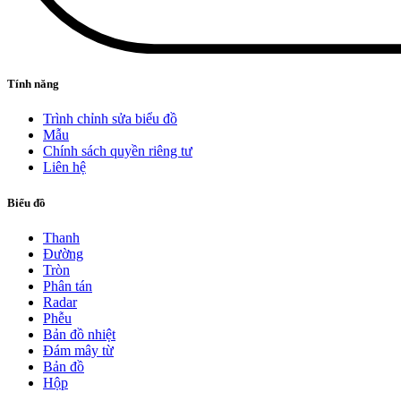
Tính năng
Trình chỉnh sửa biểu đồ
Mẫu
Chính sách quyền riêng tư
Liên hệ
Biểu đồ
Thanh
Đường
Tròn
Phân tán
Radar
Phễu
Bản đồ nhiệt
Đám mây từ
Bản đồ
Hộp