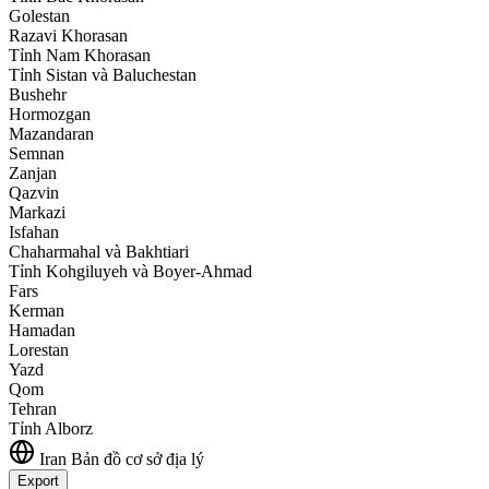
Golestan
Razavi Khorasan
Tỉnh Nam Khorasan
Tỉnh Sistan và Baluchestan
Bushehr
Hormozgan
Mazandaran
Semnan
Zanjan
Qazvin
Markazi
Isfahan
Chaharmahal và Bakhtiari
Tỉnh Kohgiluyeh và Boyer-Ahmad
Fars
Kerman
Hamadan
Lorestan
Yazd
Qom
Tehran
Tỉnh Alborz
Iran
Bản đồ cơ sở địa lý
Export