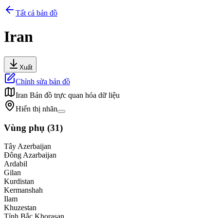
Tất cả bản đồ
Iran
Xuất
Chỉnh sửa bản đồ
Iran
Bản đồ trực quan hóa dữ liệu
Hiển thị nhãn
Vùng phụ
(
31
)
Tây Azerbaijan
Đông Azarbaijan
Ardabil
Gilan
Kurdistan
Kermanshah
Ilam
Khuzestan
Tỉnh Bắc Khorasan