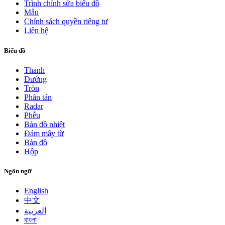
Trình chỉnh sửa biểu đồ
Mẫu
Chính sách quyền riêng tư
Liên hệ
Biểu đồ
Thanh
Đường
Tròn
Phân tán
Radar
Phễu
Bản đồ nhiệt
Đám mây từ
Bản đồ
Hộp
Ngôn ngữ
English
中文
العربية
বাংলা