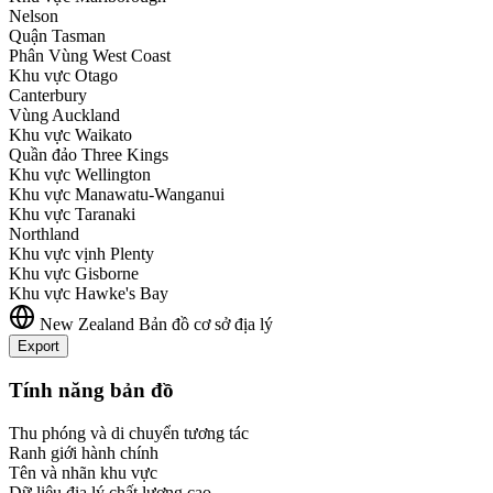
Nelson
Quận Tasman
Phân Vùng West Coast
Khu vực Otago
Canterbury
Vùng Auckland
Khu vực Waikato
Quần đảo Three Kings
Khu vực Wellington
Khu vực Manawatu-Wanganui
Khu vực Taranaki
Northland
Khu vực vịnh Plenty
Khu vực Gisborne
Khu vực Hawke's Bay
New Zealand
Bản đồ cơ sở địa lý
Export
+
Tính năng bản đồ
−
Thu phóng và di chuyển tương tác
Ranh giới hành chính
Tên và nhãn khu vực
Dữ liệu địa lý chất lượng cao