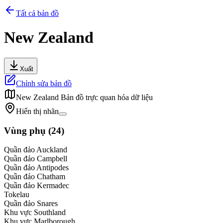
Tất cả bản đồ
New Zealand
Xuất
Chỉnh sửa bản đồ
New Zealand
Bản đồ trực quan hóa dữ liệu
Hiển thị nhãn
Vùng phụ
(
24
)
Quần đảo Auckland
Quần đảo Campbell
Quần đảo Antipodes
Quần đảo Chatham
Quần đảo Kermadec
Tokelau
Quần đảo Snares
Khu vực Southland
Khu vực Marlborough