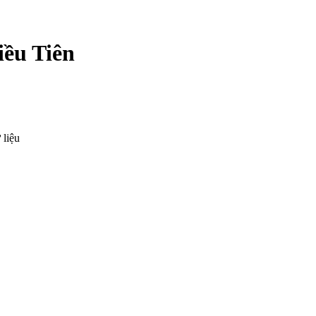
ều Tiên
 liệu