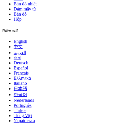
Bản đồ nhiệt
Đám mây từ
Bản đồ
Hộp
Ngôn ngữ
English
中文
العربية
বাংলা
Deutsch
Español
Français
Ελληνικά
Italiano
日本語
한국어
Nederlands
Português
Türkçe
Tiếng Việt
Українська