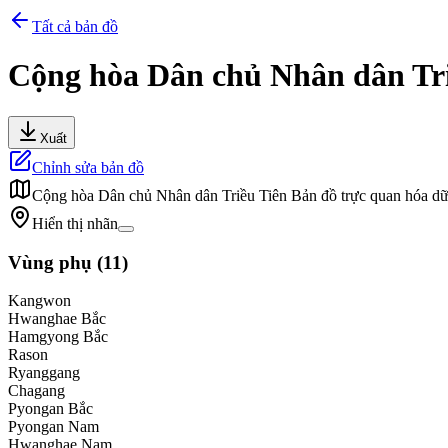
Tất cả bản đồ
Cộng hòa Dân chủ Nhân dân Tri
Xuất
Chỉnh sửa bản đồ
Cộng hòa Dân chủ Nhân dân Triều Tiên
Bản đồ trực quan hóa dữ
Hiển thị nhãn
Vùng phụ
(
11
)
Kangwon
Hwanghae Bắc
Hamgyong Bắc
Rason
Ryanggang
Chagang
Pyongan Bắc
Pyongan Nam
Hwanghae Nam