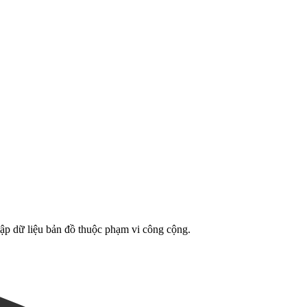
Leaflet
|
©
OpenStreetMap
contributors
tập dữ liệu bản đồ thuộc phạm vi công cộng.