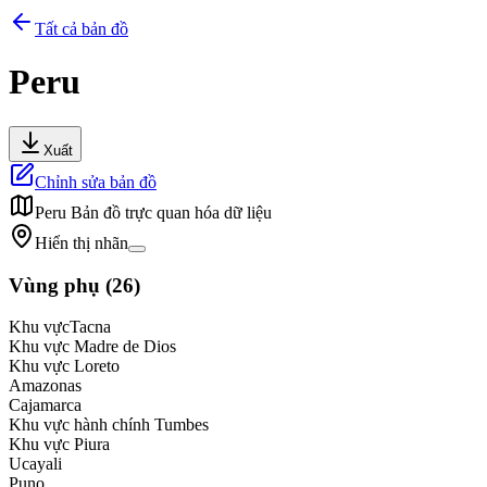
Tất cả bản đồ
Peru
Xuất
Chỉnh sửa bản đồ
Peru
Bản đồ trực quan hóa dữ liệu
Hiển thị nhãn
Vùng phụ
(
26
)
Khu vựcTacna
Khu vực Madre de Dios
Khu vực Loreto
Amazonas
Cajamarca
Khu vực hành chính Tumbes
Khu vực Piura
Ucayali
Puno