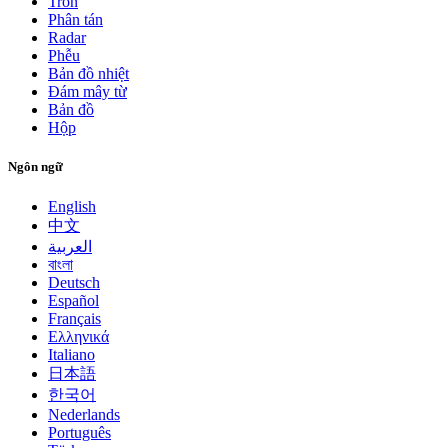
Tròn
Phân tán
Radar
Phễu
Bản đồ nhiệt
Đám mây từ
Bản đồ
Hộp
Ngôn ngữ
English
中文
العربية
বাংলা
Deutsch
Español
Français
Ελληνικά
Italiano
日本語
한국어
Nederlands
Português