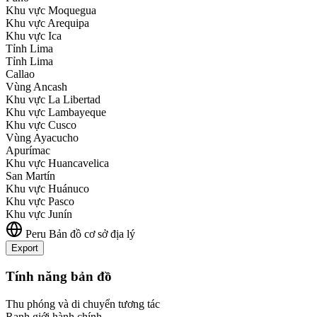
Khu vực Moquegua
Khu vực Arequipa
Khu vực Ica
Tỉnh Lima
Tỉnh Lima
Callao
Vùng Ancash
Khu vực La Libertad
Khu vực Lambayeque
Khu vực Cusco
Vùng Ayacucho
Apurímac
Khu vực Huancavelica
San Martín
Khu vực Huánuco
Khu vực Pasco
Khu vực Junín
Peru
Bản đồ cơ sở địa lý
Export
Leaflet
|
©
OpenStreetMap
contributors
+
Tính năng bản đồ
−
Thu phóng và di chuyển tương tác
Ranh giới hành chính