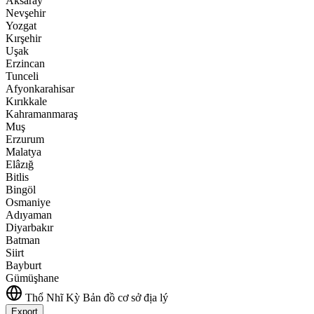
Aksaray
Nevşehir
Yozgat
Kırşehir
Uşak
Erzincan
Tunceli
Afyonkarahisar
Kırıkkale
Kahramanmaraş
Muş
Erzurum
Malatya
Elâzığ
Bitlis
Bingöl
Osmaniye
Adıyaman
Diyarbakır
Batman
Siirt
Bayburt
Gümüşhane
Thổ Nhĩ Kỳ
Bản đồ cơ sở địa lý
Export
Leaflet
|
©
OpenStreetMap
contributors