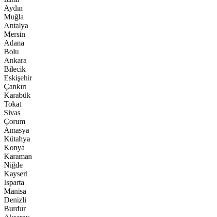
Aydın
Muğla
Antalya
Mersin
Adana
Bolu
Ankara
Bilecik
Eskişehir
Çankırı
Karabük
Tokat
Sivas
Çorum
Amasya
Kütahya
Konya
Karaman
Niğde
Kayseri
Isparta
Manisa
Denizli
Burdur