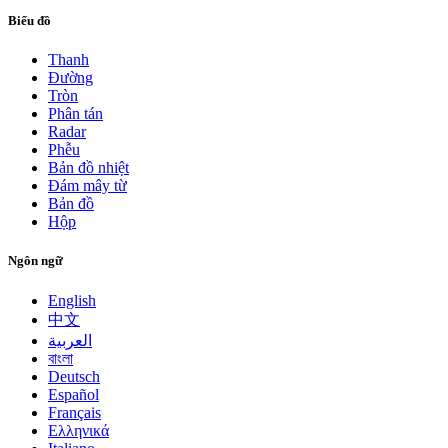
Biểu đồ
Thanh
Đường
Tròn
Phân tán
Radar
Phễu
Bản đồ nhiệt
Đám mây từ
Bản đồ
Hộp
Ngôn ngữ
English
中文
العربية
বাংলা
Deutsch
Español
Français
Ελληνικά