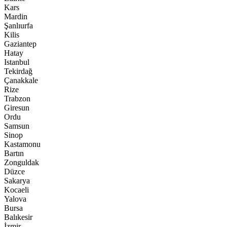
Kars
Mardin
Şanlıurfa
Kilis
Gaziantep
Hatay
Istanbul
Tekirdağ
Çanakkale
Rize
Trabzon
Giresun
Ordu
Samsun
Sinop
Kastamonu
Bartın
Zonguldak
Düzce
Sakarya
Kocaeli
Yalova
Bursa
Balıkesir
İzmir