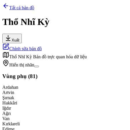
Tất cả bản đồ
Thổ Nhĩ Kỳ
Xuất
Chỉnh sửa bản đồ
Thổ Nhĩ Kỳ
Bản đồ trực quan hóa dữ liệu
Hiển thị nhãn
Vùng phụ
(
81
)
Ardahan
Artvin
Şırnak
Hakkâri
Iğdır
Ağrı
Van
Kırklareli
Edirne