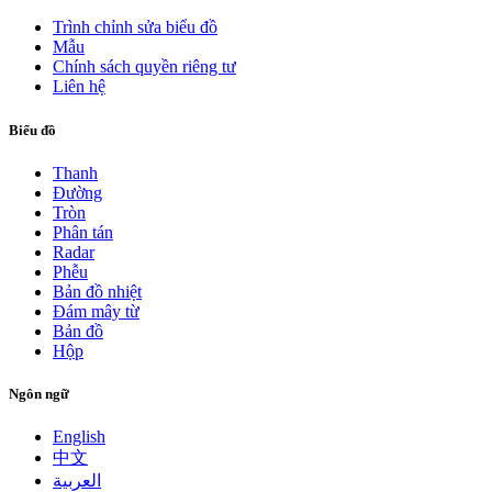
Trình chỉnh sửa biểu đồ
Mẫu
Chính sách quyền riêng tư
Liên hệ
Biểu đồ
Thanh
Đường
Tròn
Phân tán
Radar
Phễu
Bản đồ nhiệt
Đám mây từ
Bản đồ
Hộp
Ngôn ngữ
English
中文
العربية