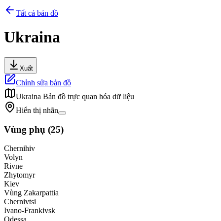
Tất cả bản đồ
Ukraina
Xuất
Chỉnh sửa bản đồ
Ukraina
Bản đồ trực quan hóa dữ liệu
Hiển thị nhãn
Vùng phụ
(
25
)
Chernihiv
Volyn
Rivne
Zhytomyr
Kiev
Vùng Zakarpattia
Chernivtsi
Ivano-Frankivsk
Odessa