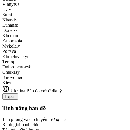
Vinnytsia
Lviv
Sumi
Kharkiv
Luhansk
Donetsk
Kherson
Zaporizhia
Mykolaiv
Poltava
Khmelnytskyi
Ternopil
Dnipropetrovsk
Cherkasy
Kirovohrad
Kiev
Ukraina
Bản đồ cơ sở địa lý
Export
+
Tính năng bản đồ
−
Thu phóng và di chuyển tương tác
Ranh giới hành chính
Tên và nhãn khu vực