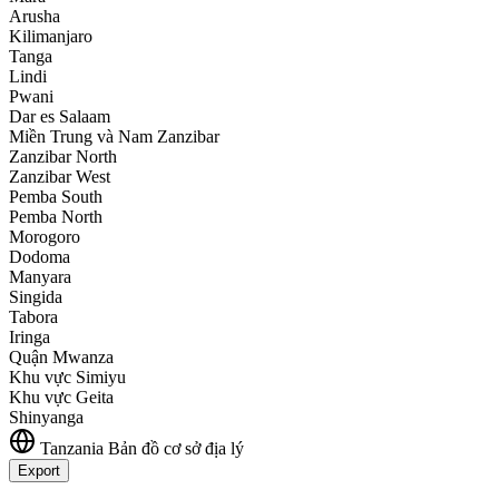
Arusha
Kilimanjaro
Tanga
Lindi
Pwani
Dar es Salaam
Miền Trung và Nam Zanzibar
Zanzibar North
Zanzibar West
Pemba South
Pemba North
Morogoro
Dodoma
Manyara
Singida
Tabora
Iringa
Quận Mwanza
Khu vực Simiyu
Khu vực Geita
Shinyanga
Tanzania
Bản đồ cơ sở địa lý
Export
Leaflet
|
©
OpenStreetMap
contributors