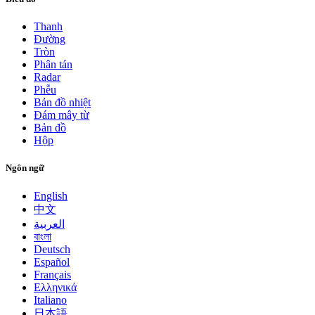
Thanh
Đường
Tròn
Phân tán
Radar
Phễu
Bản đồ nhiệt
Đám mây từ
Bản đồ
Hộp
Ngôn ngữ
English
中文
العربية
বাংলা
Deutsch
Español
Français
Ελληνικά
Italiano
日本語