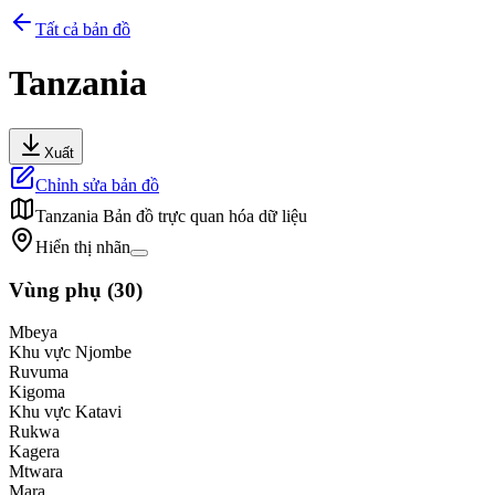
Tất cả bản đồ
Tanzania
Xuất
Chỉnh sửa bản đồ
Tanzania
Bản đồ trực quan hóa dữ liệu
Hiển thị nhãn
Vùng phụ
(
30
)
Mbeya
Khu vực Njombe
Ruvuma
Kigoma
Khu vực Katavi
Rukwa
Kagera
Mtwara
Mara