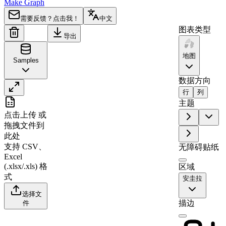
Make Graph
需要反馈？点击我！
中文
图表类型
导出
地图
Samples
数据方向
行
列
A
B
主题
点击上传
或
1
Region
Value
拖拽文件到
2
East End
0
此处
支持 CSV、
3
Stoney Ground
1
无障碍贴纸
Excel
4
North Side
0
(.xlsx/.xls) 格
区域
5
The Valley
41
式
安圭拉
6
North Hill
0
选择文
描边
件
7
Sandy Ground
77
8
South Hill
0