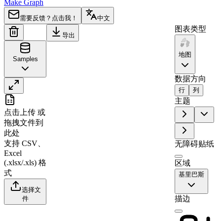
Make Graph
需要反馈？点击我！
中文
图表类型
导出
地图
Samples
数据方向
行
列
A
B
主题
点击上传
或
1
Region
Value
拖拽文件到
2
Kiribati
0
此处
支持 CSV、
无障碍贴纸
Excel
(.xlsx/.xls) 格
区域
式
基里巴斯
选择文
描边
件