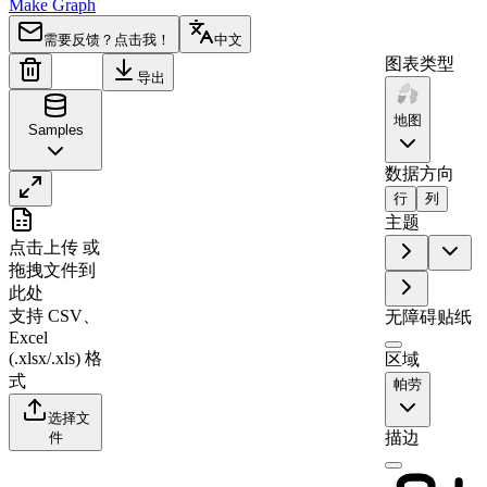
Make Graph
需要反馈？点击我！
中文
图表类型
导出
地图
Samples
数据方向
行
列
A
B
主题
点击上传
或
1
Region
Value
拖拽文件到
2
Peleliu
0
此处
支持 CSV、
3
Koror
65
无障碍贴纸
Excel
4
Ngeremlengui
0
(.xlsx/.xls) 格
区域
5
Ngatpang
36
式
帕劳
6
Aimeliik
0
选择文
描边
件
7
Airai
66
8
Ngchesar
0