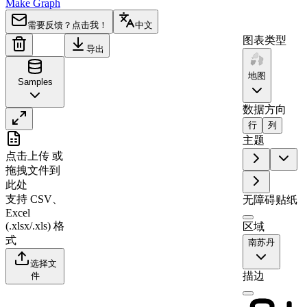
Make Graph
需要反馈？点击我！
中文
图表类型
导出
地图
Samples
数据方向
行
列
A
B
主题
点击上传
或
1
Region
Value
拖拽文件到
2
Eastern Equatoria
0
此处
支持 CSV、
3
Western Bahr el Ghazal
3
无障碍贴纸
Excel
4
Western Equatoria
0
(.xlsx/.xls) 格
区域
5
Central Equatoria
17
式
南苏丹
6
Upper Nile
0
选择文
描边
件
7
Jonglei
0
8
Unity
0