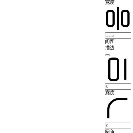
宽度
间距
描边
宽度
圆角