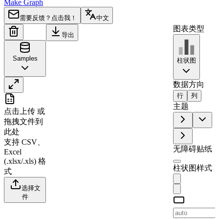
Make Graph
需要反馈？点击我！
中文
图表类型
导出
Samples
柱状图
数据方向
行
列
A
B
主题
点击上传
或
1
Q1
拖拽文件到
2
Product A
120
此处
支持 CSV、
3
Product B
90
无障碍贴纸
Excel
4
Product C
80
(.xlsx/.xls) 格
柱状图样式
5
Product D
60
式
选择文
件