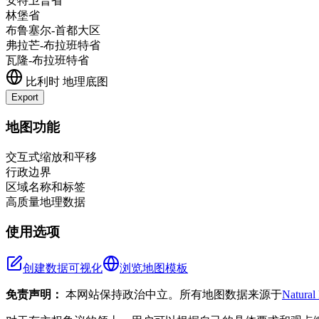
安特卫普省
林堡省
布鲁塞尔-首都大区
弗拉芒-布拉班特省
瓦隆-布拉班特省
比利时
地理底图
Export
+
地图功能
−
交互式缩放和平移
行政边界
区域名称和标签
高质量地理数据
使用选项
创建数据可视化
浏览地图模板
免责声明：
本网站保持政治中立。所有地图数据来源于
Natural