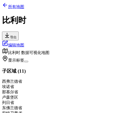
所有地图
比利时
导出
编辑地图
比利时
数据可视化地图
显示标签
子区域
(
11
)
西弗兰德省
埃诺省
那慕尔省
卢森堡区
列日省
东佛兰德省