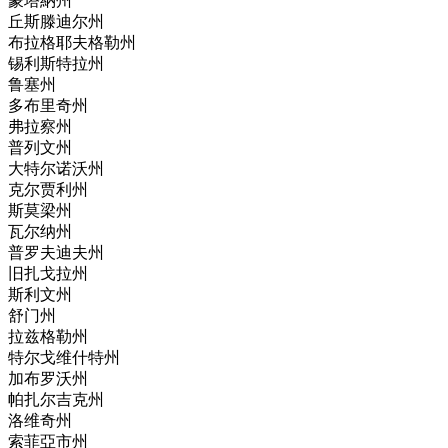
蒙塔納州
丘斯滕迪尔州
布拉格耶夫格勒州
锡利斯特拉州
鲁塞州
多布里奇州
弗拉察州
普列文州
大特尔诺沃州
克尔贾利州
斯莫梁州
瓦尔纳州
普罗夫迪夫州
旧扎戈拉州
斯利文州
舒门州
拉兹格勒州
特尔戈维什特州
加布罗沃州
帕扎尔吉克州
洛维奇州
索菲亞市州