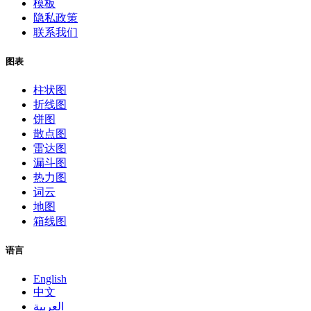
模板
隐私政策
联系我们
图表
柱状图
折线图
饼图
散点图
雷达图
漏斗图
热力图
词云
地图
箱线图
语言
English
中文
العربية