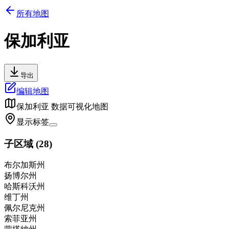
所有地图
保加利亚
导出
编辑地图
保加利亚
数据可视化地图
显示标签
子区域
(
28
)
布尔加斯州
扬博尔州
哈斯科沃州
维丁州
佩尔尼克州
索菲亚州