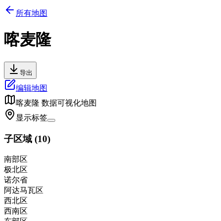
所有地图
喀麦隆
导出
编辑地图
喀麦隆
数据可视化地图
显示标签
子区域
(
10
)
南部区
极北区
诺尔省
阿达马瓦区
西北区
西南区