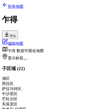
所有地图
乍得
导出
编辑地图
乍得
数据可视化地图
显示标签
子区域
(
22
)
湖区
西拉区
萨拉马特区
中沙里区
芒杜尔区
东洛贡区