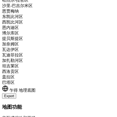
哈杰尔-拉密区
沙里-巴吉尔米区
恩贾梅纳
东凯比河区
西凯比河区
恩内迪区
博尔库区
提贝斯提区
加奈姆区
瓦达伊区
瓦迪菲拉区
加扎勒河区
坦吉莱区
西洛贡区
盖拉区
巴塔区
乍得
地理底图
Export
+
地图功能
−