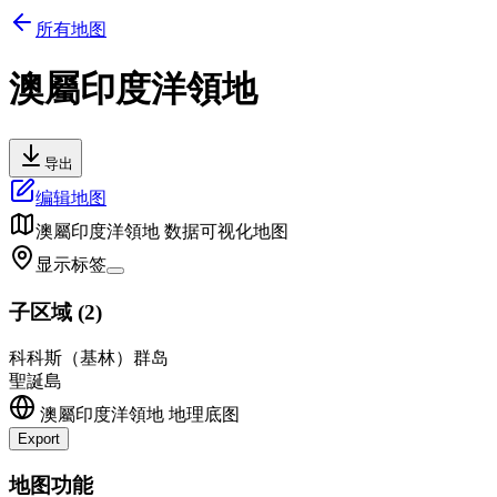
所有地图
澳屬印度洋領地
导出
编辑地图
澳屬印度洋領地
数据可视化地图
显示标签
子区域
(
2
)
科科斯（基林）群岛
聖誕島
澳屬印度洋領地
地理底图
Export
+
地图功能