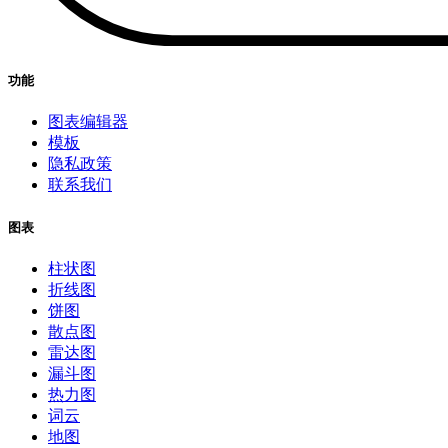
功能
图表编辑器
模板
隐私政策
联系我们
图表
柱状图
折线图
饼图
散点图
雷达图
漏斗图
热力图
词云
地图