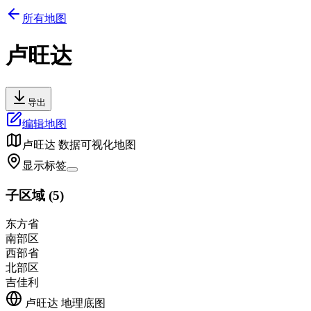
所有地图
卢旺达
导出
编辑地图
卢旺达
数据可视化地图
显示标签
子区域
(
5
)
东方省
南部区
西部省
北部区
吉佳利
卢旺达
地理底图