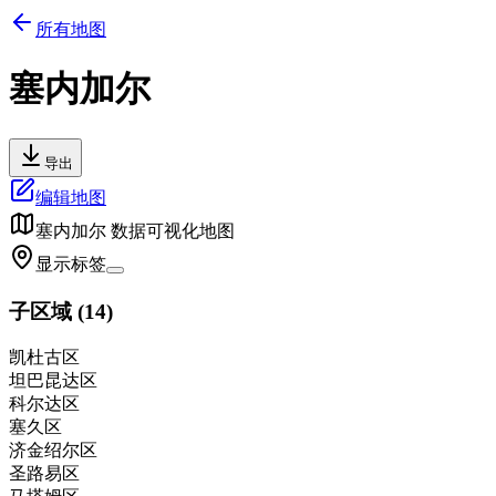
所有地图
塞内加尔
导出
编辑地图
塞内加尔
数据可视化地图
显示标签
子区域
(
14
)
凯杜古区
坦巴昆达区
科尔达区
塞久区
济金绍尔区
圣路易区