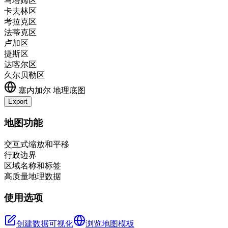
马塔姆区
卡夫林区
考拉克区
法蒂克区
卢加区
捷斯区
达喀尔区
久尔贝勒区
塞内加尔
地理底图
Export
Leaflet
|
©
OpenStreetMap
contributors
+
地图功能
−
交互式缩放和平移
行政边界
区域名称和标签
高质量地理数据
使用选项
创建数据可视化
浏览地图模板