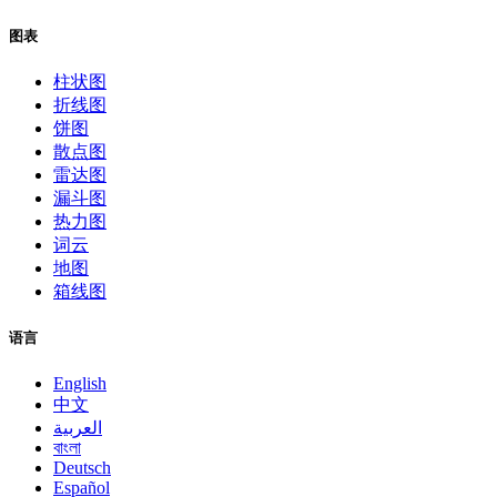
图表
柱状图
折线图
饼图
散点图
雷达图
漏斗图
热力图
词云
地图
箱线图
语言
English
中文
العربية
বাংলা
Deutsch
Español