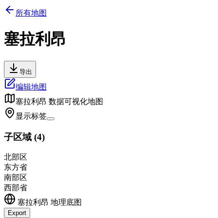
所有地图
塞拉利昂
导出
编辑地图
塞拉利昂
数据可视化地图
显示标签
子区域
(
4
)
北部区
东方省
南部区
西部省
塞拉利昂
地理底图
Export
Leaflet
|
©
OpenStreetMap
contributors