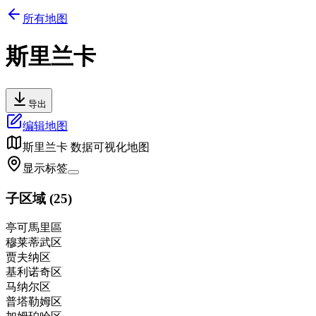
所有地图
斯里兰卡
导出
编辑地图
斯里兰卡
数据可视化地图
显示标签
子区域
(
25
)
亭可馬里區
穆莱蒂武区
贾夫纳区
基利诺奇区
马纳尔区
普塔勒姆区