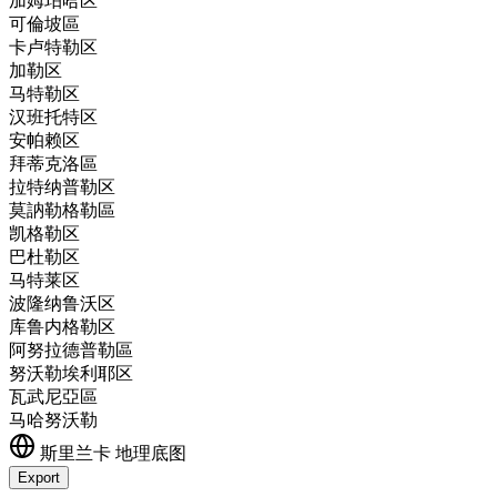
加姆珀哈区
可倫坡區
卡卢特勒区
加勒区
马特勒区
汉班托特区
安帕赖区
拜蒂克洛區
拉特纳普勒区
莫訥勒格勒區
凯格勒区
巴杜勒区
马特莱区
波隆纳鲁沃区
库鲁内格勒区
阿努拉德普勒區
努沃勒埃利耶区
瓦武尼亞區
马哈努沃勒
斯里兰卡
地理底图
Export