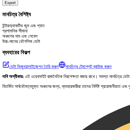
Export
+
মানচিত্র বৈশিষ্ট্য
−
ইন্টারঅ্যাকটিভ জুম এবং প্যান
প্রশাসনিক সীমানা
অঞ্চলের নাম এবং লেবেল
উচ্চ-মানের ভৌগলিক ডেটা
ব্যবহারের বিকল্প
ডেটা ভিজ্যুয়ালাইজেশন তৈরি করুন
মানচিত্র টেমপ্লেট ব্রাউজ করুন
দাবি অস্বীকার:
এই ওয়েবসাইট রাজনৈতিক নিরপেক্ষতা বজায় রাখে। সমস্ত মানচিত্র ডেটা 
বিতর্কিত সার্বভৌমত্বযুক্ত অঞ্চলের জন্য, ব্যবহারকারীরা তাদের নির্দিষ্ট প্রয়োজনীয়তা এব