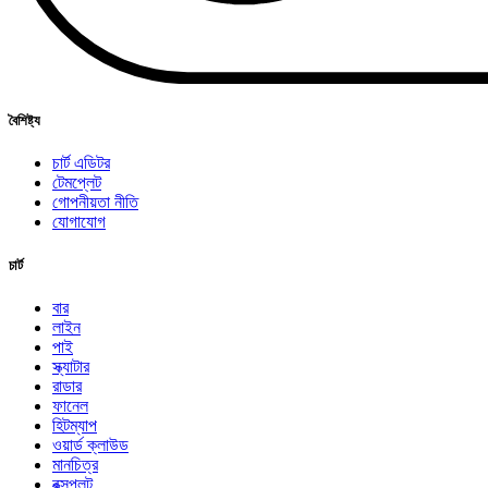
বৈশিষ্ট্য
চার্ট এডিটর
টেমপ্লেট
গোপনীয়তা নীতি
যোগাযোগ
চার্ট
বার
লাইন
পাই
স্ক্যাটার
রাডার
ফানেল
হিটম্যাপ
ওয়ার্ড ক্লাউড
মানচিত্র
বক্সপ্লট