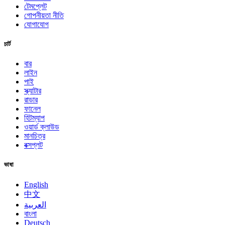
টেমপ্লেট
গোপনীয়তা নীতি
যোগাযোগ
চার্ট
বার
লাইন
পাই
স্ক্যাটার
রাডার
ফানেল
হিটম্যাপ
ওয়ার্ড ক্লাউড
মানচিত্র
বক্সপ্লট
ভাষা
English
中文
العربية
বাংলা
Deutsch