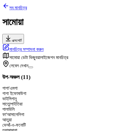
সব মানচিত্র
সামোয়া
এক্সপোর্ট
মানচিত্র সম্পাদনা করুন
সামোয়া
ডেটা ভিজ্যুয়ালাইজেশন মানচিত্র
লেবেল দেখান
উপ-অঞ্চল
(
11
)
গাগা'এমগা
গাগা ইফোমাউগা
ভাইসিগানু
সাতুোপাইতিয়া
পালাউলি
ফা'আসালেলিগা
আতুয়া
ভেআঁ-ও-ফনোটি
তুয়ামাসাগা