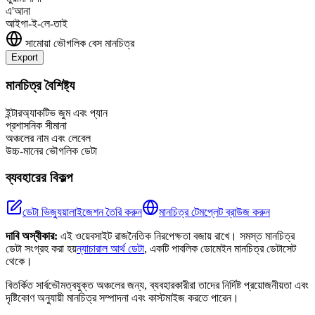
এ'আনা
আইগা-ই-লে-তাই
সামোয়া
ভৌগলিক বেস মানচিত্র
Export
Leaflet
|
©
OpenStreetMap
contributors
+
মানচিত্র বৈশিষ্ট্য
−
ইন্টারঅ্যাকটিভ জুম এবং প্যান
প্রশাসনিক সীমানা
অঞ্চলের নাম এবং লেবেল
উচ্চ-মানের ভৌগলিক ডেটা
ব্যবহারের বিকল্প
ডেটা ভিজ্যুয়ালাইজেশন তৈরি করুন
মানচিত্র টেমপ্লেট ব্রাউজ করুন
দাবি অস্বীকার:
এই ওয়েবসাইট রাজনৈতিক নিরপেক্ষতা বজায় রাখে। সমস্ত মানচিত্র
ডেটা সংগ্রহ করা হয়
ন্যাচারাল আর্থ ডেটা
, একটি পাবলিক ডোমেইন মানচিত্র ডেটাসেট
থেকে।
বিতর্কিত সার্বভৌমত্বযুক্ত অঞ্চলের জন্য, ব্যবহারকারীরা তাদের নির্দিষ্ট প্রয়োজনীয়তা এবং
দৃষ্টিকোণ অনুযায়ী মানচিত্র সম্পাদনা এবং কাস্টমাইজ করতে পারেন।