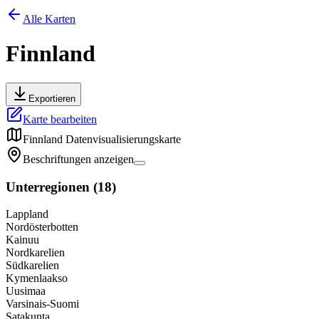
Alle Karten
Finnland
Exportieren
Karte bearbeiten
Finnland
Datenvisualisierungskarte
Beschriftungen anzeigen
Unterregionen
(
18
)
Lappland
Nordösterbotten
Kainuu
Nordkarelien
Südkarelien
Kymenlaakso
Uusimaa
Varsinais-Suomi
Satakunta