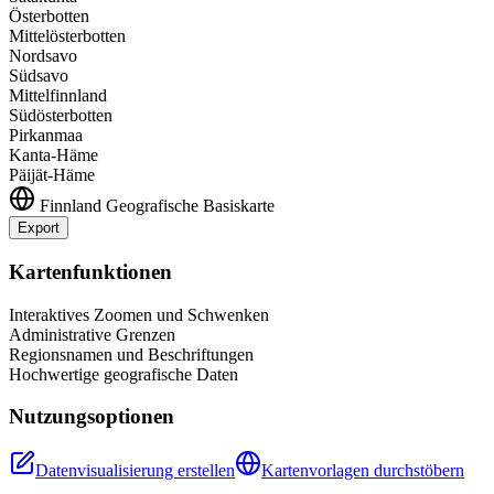
Österbotten
Mittelösterbotten
Nordsavo
Südsavo
Mittelfinnland
Südösterbotten
Pirkanmaa
Kanta-Häme
Päijät-Häme
Finnland
Geografische Basiskarte
Export
Leaflet
|
©
OpenStreetMap
contributors
+
Kartenfunktionen
−
Interaktives Zoomen und Schwenken
Administrative Grenzen
Regionsnamen und Beschriftungen
Hochwertige geografische Daten
Nutzungsoptionen
Datenvisualisierung erstellen
Kartenvorlagen durchstöbern