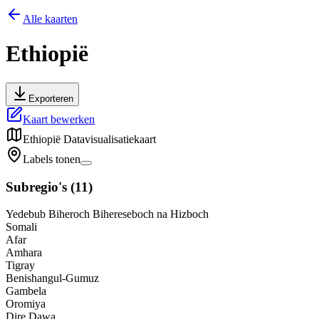
Alle kaarten
Ethiopië
Exporteren
Kaart bewerken
Ethiopië
Datavisualisatiekaart
Labels tonen
Subregio's
(
11
)
Yedebub Biheroch Bihereseboch na Hizboch
Somali
Afar
Amhara
Tigray
Benishangul-Gumuz
Gambela
Oromiya
Dire Dawa