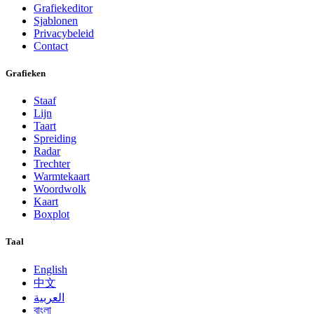
Grafiekeditor
Sjablonen
Privacybeleid
Contact
Grafieken
Staaf
Lijn
Taart
Spreiding
Radar
Trechter
Warmtekaart
Woordwolk
Kaart
Boxplot
Taal
English
中文
العربية
বাংলা