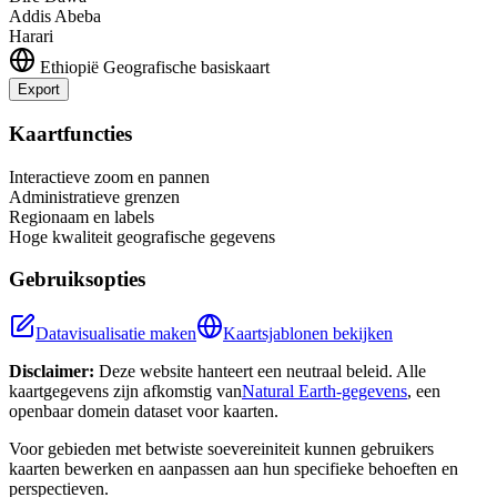
Addis Abeba
Harari
Ethiopië
Geografische basiskaart
Export
Leaflet
|
©
OpenStreetMap
contributors
+
Kaartfuncties
−
Interactieve zoom en pannen
Administratieve grenzen
Regionaam en labels
Hoge kwaliteit geografische gegevens
Gebruiksopties
Datavisualisatie maken
Kaartsjablonen bekijken
Disclaimer:
Deze website hanteert een neutraal beleid. Alle
kaartgegevens zijn afkomstig van
Natural Earth-gegevens
, een
openbaar domein dataset voor kaarten.
Voor gebieden met betwiste soevereiniteit kunnen gebruikers
kaarten bewerken en aanpassen aan hun specifieke behoeften en
perspectieven.