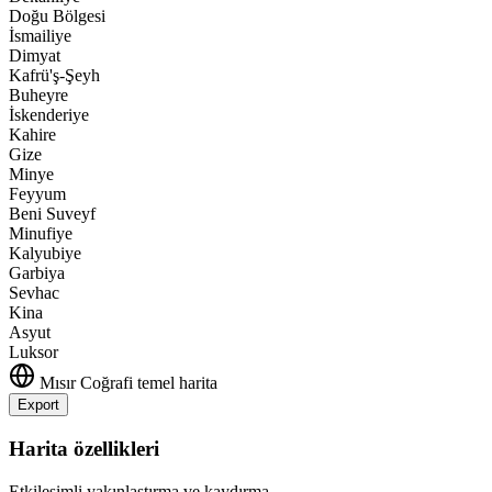
Doğu Bölgesi
İsmailiye
Dimyat
Kafrü'ş-Şeyh
Buheyre
İskenderiye
Kahire
Gize
Minye
Feyyum
Beni Suveyf
Minufiye
Kalyubiye
Garbiya
Sevhac
Kina
Asyut
Luksor
Mısır
Coğrafi temel harita
Export
Leaflet
|
©
OpenStreetMap
contributors
+
Harita özellikleri
−
Etkileşimli yakınlaştırma ve kaydırma