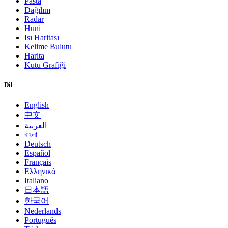
Pasta
Dağılım
Radar
Huni
Isı Haritası
Kelime Bulutu
Harita
Kutu Grafiği
Dil
English
中文
العربية
বাংলা
Deutsch
Español
Français
Ελληνικά
Italiano
日本語
한국어
Nederlands
Português