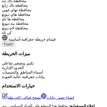
محافظة باك ننه
محافظة باك زانغ
محافظة تهاي غوين
محافظة هاي ديونغ
محافظة ها نام
محافظة بنه ديونغ
محافظة لام دونغ
كن تاه
فيتنام
خريطة جغرافية أساسية
Export
Leaflet
|
©
OpenStreetMap
contributors
+
ميزات الخريطة
−
تكبير وتصغير تفاعلي
الحدود الإدارية
أسماء المناطق والتسميات
بيانات جغرافية عالية الجودة
خيارات الاستخدام
إنشاء تصور بيانات
تصفح قوالب الخريطة
إخلاء المسؤولية:
يحافظ هذا الموقع على الحياد السياسي. يتم