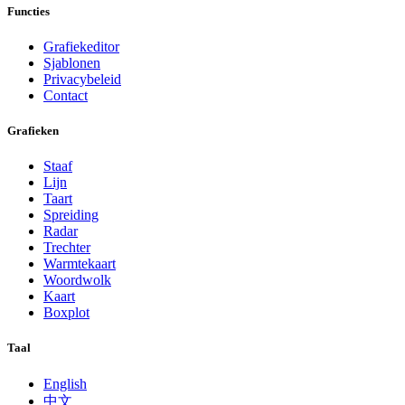
Functies
Grafiekeditor
Sjablonen
Privacybeleid
Contact
Grafieken
Staaf
Lijn
Taart
Spreiding
Radar
Trechter
Warmtekaart
Woordwolk
Kaart
Boxplot
Taal
English
中文