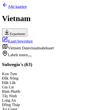
Alle kaarten
Vietnam
Exporteren
Kaart bewerken
Vietnam
Datavisualisatiekaart
Labels tonen
Subregio's
(
63
)
Kon Tum
Đắk Nông
Đắk Lắk
Gia Lai
Bình Phước
Tây Ninh
Long An
Đồng Tháp
An Giang