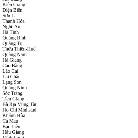
Kiên Giang
Điện Biên
Sơn La
Thanh Hóa
Nghệ An
Hà Tĩnh
Quảng Bình
Quảng Trị
Thừa Thiên-Huế
Quảng Nam
Hà Giang
Cao Bằng
Lào Cai
Lai Châu
Lạng Sơn
Quảng Ninh
Sóc Trăng
Tiền Giang
Bà Rịa-Vũng Tàu
Ho Chi Minhstad
Khánh Hòa
Cà Mau
Bạc Liêu
Hậu Giang
Vĩnh Long