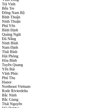
Trà Vinh
Bến Tre
Đông Nam Bộ
Bình Thuận
Ninh Thuận
Phú Yên
Bình Định
Quảng Ngãi
Đà Nẵng
Ninh Bình
Nam Định
Thái Bình
Hải Phòng
Hòa Bình
Tuyên Quang
Yên Bái
Vĩnh Phúc
Phú Thọ
Hanoi
Northeast Vietnam
Rode Rivierdelta
Bắc Ninh
Bắc Giang
Thái Nguyên