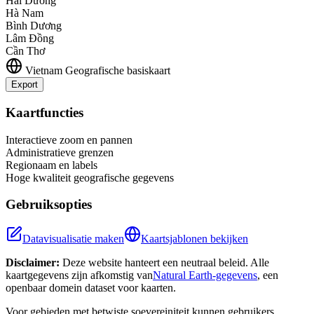
Hải Dương
Hà Nam
Bình Dương
Lâm Đồng
Cần Thơ
Vietnam
Geografische basiskaart
Export
Leaflet
|
©
OpenStreetMap
contributors
+
Kaartfuncties
−
Interactieve zoom en pannen
Administratieve grenzen
Regionaam en labels
Hoge kwaliteit geografische gegevens
Gebruiksopties
Datavisualisatie maken
Kaartsjablonen bekijken
Disclaimer:
Deze website hanteert een neutraal beleid. Alle
kaartgegevens zijn afkomstig van
Natural Earth-gegevens
, een
openbaar domein dataset voor kaarten.
Voor gebieden met betwiste soevereiniteit kunnen gebruikers