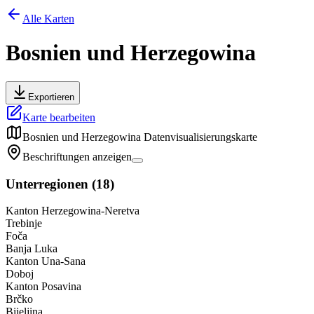
Alle Karten
Bosnien und Herzegowina
Exportieren
Karte bearbeiten
Bosnien und Herzegowina
Datenvisualisierungskarte
Beschriftungen anzeigen
Unterregionen
(
18
)
Kanton Herzegowina-Neretva
Trebinje
Foča
Banja Luka
Kanton Una-Sana
Doboj
Kanton Posavina
Brčko
Bijeljina