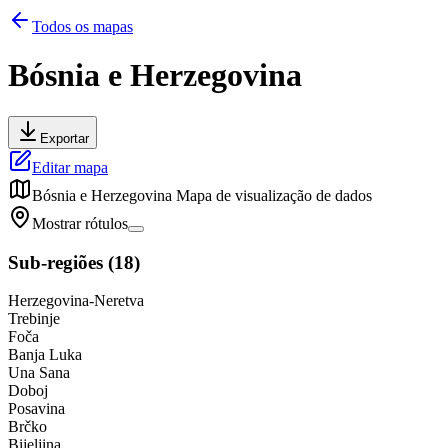
Todos os mapas
Bósnia e Herzegovina
Exportar
Editar mapa
Bósnia e Herzegovina
Mapa de visualização de dados
Mostrar rótulos
Sub-regiões
(
18
)
Herzegovina-Neretva
Trebinje
Foča
Banja Luka
Una Sana
Doboj
Posavina
Brčko
Bijeljina