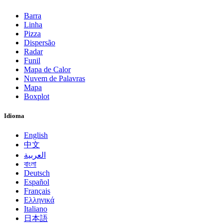
Barra
Linha
Pizza
Dispersão
Radar
Funil
Mapa de Calor
Nuvem de Palavras
Mapa
Boxplot
Idioma
English
中文
العربية
বাংলা
Deutsch
Español
Français
Ελληνικά
Italiano
日本語