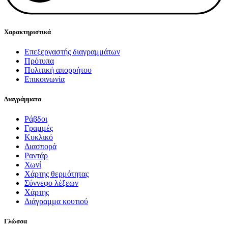
Χαρακτηριστικά
Επεξεργαστής διαγραμμάτων
Πρότυπα
Πολιτική απορρήτου
Επικοινωνία
Διαγράμματα
Ράβδοι
Γραμμές
Κυκλικό
Διασπορά
Ραντάρ
Χωνί
Χάρτης θερμότητας
Σύννεφο λέξεων
Χάρτης
Διάγραμμα κουτιού
Γλώσσα