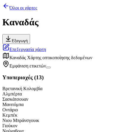
Όλοι οι χάρτες
Καναδάς
Εξαγωγή
Επεξεργασία χάρτη
Καναδάς
Χάρτης οπτικοποίησης δεδομένων
Εμφάνιση ετικετών
Υποπεριοχές
(
13
)
Βρετανική Κολομβία
Αλμπέρτα
Σασκάτσουαν
Μανιτόμπα
Οντάριο
Κεμπέκ
Νιου Μπράνσγουικ
Γιούκον
Νούναβουτ