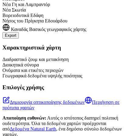
Νέα Γη και Λαμπραντόρ
Νέα Σκωτία
Βορειοδυτικά Εδάφη
Νήσος του Πρίγκηπα Εδουάρδου
Καναδάς
Βασικός γεωγραφικός χάρτης
Export
Leaflet
|
©
OpenStreetMap
contributors
+
Χαρακτηριστικά χάρτη
−
Διαδραστικό ζουμ και μετακίνηση
Διοικητικά σύνορα
Ονόματα και ετικέτες περιοχών
Γεωγραφικά δεδομένα υψηλής ποιότητας
Επιλογές χρήσης
Δημιουργία οπτικοποίησης δεδομένων
Περιήγηση σε
πρότυπα χαρτών
Αποποίηση ευθυνών:
Αυτός ο ιστότοπος διατηρεί πολιτική
ουδετερότητα. Όλα τα δεδομένα χαρτών προέρχονται
από
Δεδομένα Natural Earth
, ένα δημόσιο σύνολο δεδομένων
χαρτών.