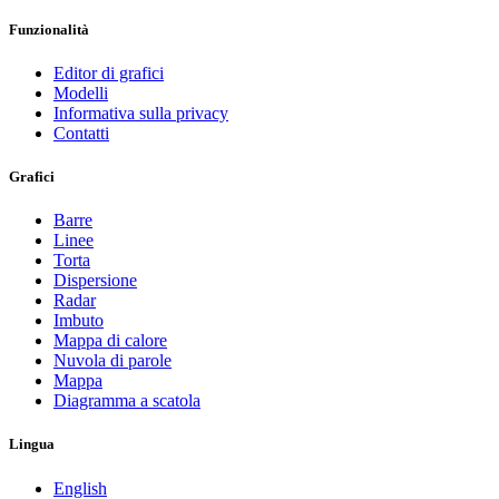
Funzionalità
Editor di grafici
Modelli
Informativa sulla privacy
Contatti
Grafici
Barre
Linee
Torta
Dispersione
Radar
Imbuto
Mappa di calore
Nuvola di parole
Mappa
Diagramma a scatola
Lingua
English