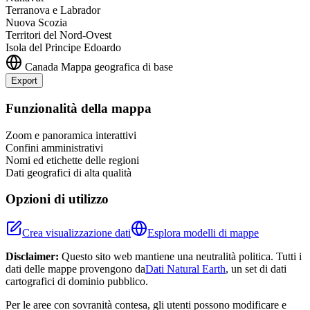
Terranova e Labrador
Nuova Scozia
Territori del Nord-Ovest
Isola del Principe Edoardo
Canada
Mappa geografica di base
Export
Leaflet
|
©
OpenStreetMap
contributors
+
Funzionalità della mappa
−
Zoom e panoramica interattivi
Confini amministrativi
Nomi ed etichette delle regioni
Dati geografici di alta qualità
Opzioni di utilizzo
Crea visualizzazione dati
Esplora modelli di mappe
Disclaimer:
Questo sito web mantiene una neutralità politica. Tutti i
dati delle mappe provengono da
Dati Natural Earth
, un set di dati
cartografici di dominio pubblico.
Per le aree con sovranità contesa, gli utenti possono modificare e