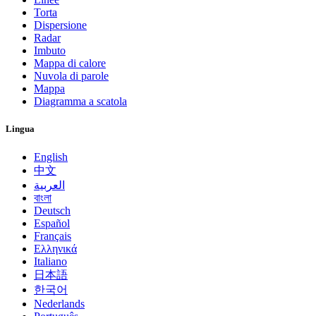
Torta
Dispersione
Radar
Imbuto
Mappa di calore
Nuvola di parole
Mappa
Diagramma a scatola
Lingua
English
中文
العربية
বাংলা
Deutsch
Español
Français
Ελληνικά
Italiano
日本語
한국어
Nederlands