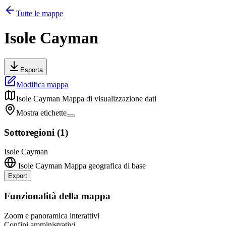
Tutte le mappe
Isole Cayman
Esporta
Modifica mappa
Isole Cayman
Mappa di visualizzazione dati
Mostra etichette
Sottoregioni
(
1
)
Isole Cayman
Isole Cayman
Mappa geografica di base
Export
Leaflet
|
©
OpenStreetMap
contributors
+
Funzionalità della mappa
−
Zoom e panoramica interattivi
Confini amministrativi