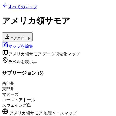
すべてのマップ
アメリカ領サモア
エクスポート
マップを編集
アメリカ領サモア
データ視覚化マップ
ラベルを表示
サブリージョン
(
5
)
西部州
東部州
マヌーズ
ローズ・アトール
スウェインズ島
アメリカ領サモア
地理ベースマップ