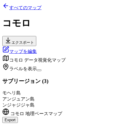
すべてのマップ
コモロ
エクスポート
マップを編集
コモロ
データ視覚化マップ
ラベルを表示
サブリージョン
(
3
)
モヘリ島
アンジュアン島
ンジャジジャ島
コモロ
地理ベースマップ
Export
Leaflet
|
©
OpenStreetMap
contributors