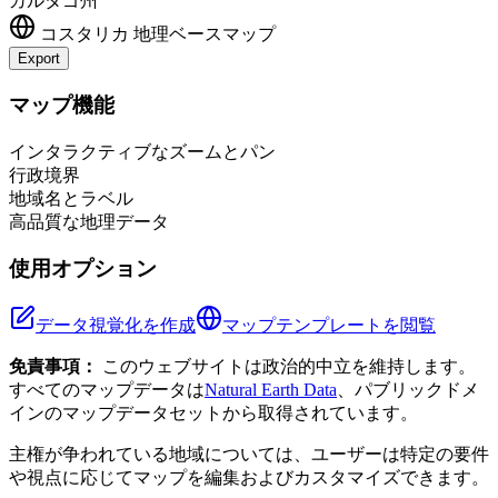
カルタゴ州
コスタリカ
地理ベースマップ
Export
Leaflet
|
©
OpenStreetMap
contributors
+
マップ機能
−
インタラクティブなズームとパン
行政境界
地域名とラベル
高品質な地理データ
使用オプション
データ視覚化を作成
マップテンプレートを閲覧
免責事項：
このウェブサイトは政治的中立を維持します。
すべてのマップデータは
Natural Earth Data
、パブリックドメ
インのマップデータセットから取得されています。
主権が争われている地域については、ユーザーは特定の要件
や視点に応じてマップを編集およびカスタマイズできます。