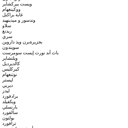
ويست بيركشاير
ووكينغهام
غابة براكنل
وندسور و ميدينهيد
سلاو
ريدنغ
سري
بجزيرةبرن ويذ داروين
سويندون
باث آند نورث إيست سومرست
ويلتشاير
كالديرديل
كيركليس
نوتنغهام
ليستر
ديربي
ليدز
برادفورد
ويكفيلد
بارنسلي
سالفورد
بولتون
ترافورد