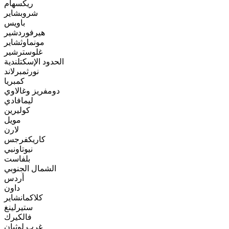
ريكسهام
شروبشاير
باويس
هيرفوردشير
مونماوثشاير
غلوسترشير
الحدود الإسكتلندية
نورثمبرلاند
كمبريا
دومفريز وغالاوي
ليمافادي
كوليرين
مويل
لارن
كاريكفرجس
نيوتاونبي
بلفاست
الشمال الجنوبي
أردس
داون
كلاكمانشاير
ستيرلينغ
فالكيرك
غرب لوثيان