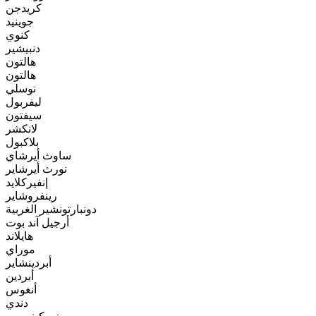
كريدجن
جوينيد
كنوي
دنبيشير
هالتون
هالتون
نوسلي
ليفربول
سيفتون
لانكشر
بلاكبول
ساوث أيرشاي
نورث أيرشاير
إنفيركلايد
رينفروشاير
دونبارتونشير الغربية
أرجيل آند بوت
هايلاند
موراي
أبردينشاير
أبردين
أنغوس
دندي