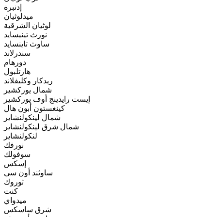
إدنبرة
ميدلوثيان
لوثيان الشرقية
نورث تينيسايد
ساوث تاينسايد
سندرلاند
دورهام
هارتلبول
ريدكار وكليفلاند
شمال يوركشير
إيست رايدينج أوف يوركشير
كينغستون أبون هال
شمال لينكولنشاير
شمال شرق لينكولنشاير
لنكولنشاير
نورفك
سوفولك
إسكس
ساوثند أون سي
ثوروك
كنت
ميدواي
شرق ساسكس