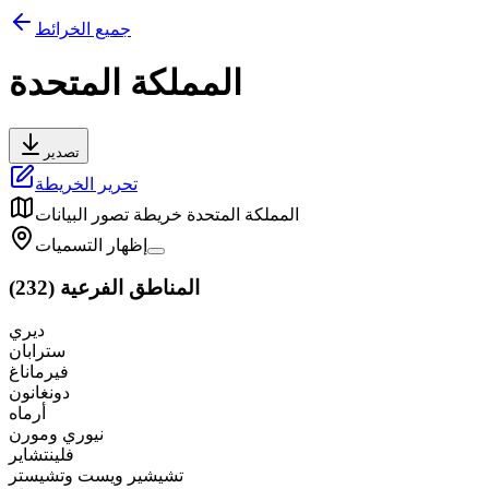
جميع الخرائط
المملكة المتحدة
تصدير
تحرير الخريطة
المملكة المتحدة
خريطة تصور البيانات
إظهار التسميات
المناطق الفرعية
(
232
)
ديري
سترابان
فيرماناغ
دونغانون
أرماه
نيوري ومورن
فلينتشاير
تشيشير ويست وتشيستر