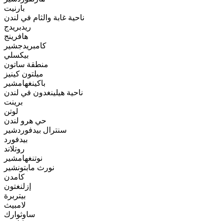
بارنيت
ناحية غابة والثام في لندن
ريدبريدج
هافرينج
كامبريدجشير
بيكسلي
منطقة ساتون
ميلتون كينيز
باكينغهامشير
ناحية هيلينغدون في لندن
برينت
لوتن
حي هرو لندن
سنترال بيدفوردشير
بيدفورد
روتلاند
نوتنغهامشير
نورث مابتونشير
كامدن
إزلنغتون
بيتربرة
لامبيث
ساوثوارك