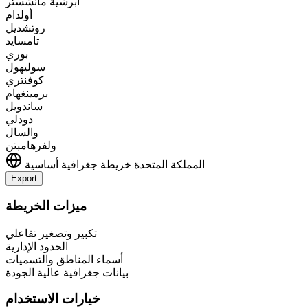
أبرشية مانشستر
أولدام
روتشديل
تامسايد
بوري
سوليهول
كوفنتري
برمينغهام
ساندويل
دودلي
والسال
ولفرهامبتن
المملكة المتحدة
خريطة جغرافية أساسية
Export
Leaflet
|
©
OpenStreetMap
contributors
+
ميزات الخريطة
−
تكبير وتصغير تفاعلي
الحدود الإدارية
أسماء المناطق والتسميات
بيانات جغرافية عالية الجودة
خيارات الاستخدام