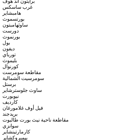
برايتون أند هوف
غرب ساسكس
هامبشاير
بورتسموث
ساوثهامبتون
دورست
بورنموث
بول
ديفون
تورباي
بليموث
كورنوال
مقاطعة سومرست
سومرسيت الشمالية
برستل
ساوث جلوسترشاير
نيوبورت
كارديف
فيل أوف غلامورغان
بريدجند
مقاطعة ناحية نيث بورت طالبوت
سوانزي
كارمارتينشاير
بيمبروكشاير