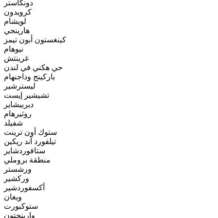
دونكاستر
كرويدون
لويشام
هارينجي
كينغستون أبون تيمز
نيوهام
غرينتش
حي هكني في لندن
باركينج وداجنهام
ليسترشير
تشيشير إيست
ديربيشاير
روثيرهام
شفيلد
ستوك أون ترينت
تيلفورد آند ريكين
ستافوردشاير
منطقة بروملي
ورشستر
وركشير
أكسفوردشير
ويغان
ستوكبورت
وارينجتون