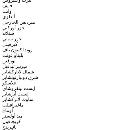
بيرث وكينروس
فايف
وايت
أنغلزي
هبرديس الخارجي
جزر أوركني
شتلاند
جزر سيلي
كيرفيلي
روندا كينون تاف
بليناو غونت
تورفين
ميرثير تيدفيل
شمال لاناركشاير
شرق دونبارتونشاير
غلاسكو
إيست بينفروشاي
إيست أيرشاير
ساوث لانركشاير
ماغيرافيلت
أوماغ
ميد أولستر
كريجافون
بانبريدج