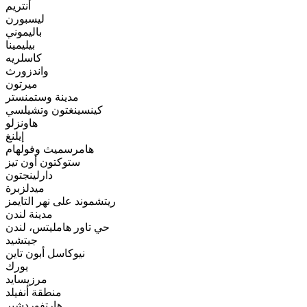
أنتريم
ليسبورن
باليموني
بيليمينا
كاسلريه
واندزورث
ميرتون
مدينة وستمنستر
كينسينغتون وتشيلسي
هاونزلو
إيلنغ
هامرسميث وفولهام
ستوكتون أون تيز
دارلينجتون
ميدلزبرة
ريتشموند على نهر التايمز
مدينة لندن
حي تاور هامليتس، لندن
جيتشيد
نيوكاسل أبون تاين
يورك
مرزيسايد
منطقة أنفيلد
هارتفوردشير