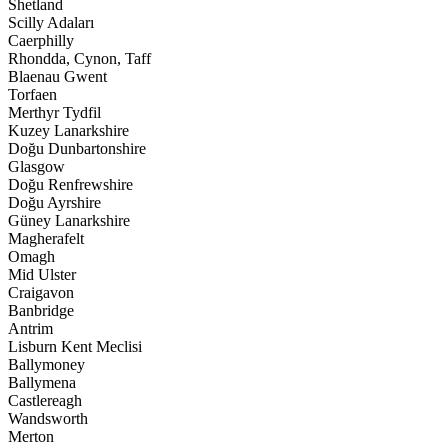
Shetland
Scilly Adaları
Caerphilly
Rhondda, Cynon, Taff
Blaenau Gwent
Torfaen
Merthyr Tydfil
Kuzey Lanarkshire
Doğu Dunbartonshire
Glasgow
Doğu Renfrewshire
Doğu Ayrshire
Güney Lanarkshire
Magherafelt
Omagh
Mid Ulster
Craigavon
Banbridge
Antrim
Lisburn Kent Meclisi
Ballymoney
Ballymena
Castlereagh
Wandsworth
Merton