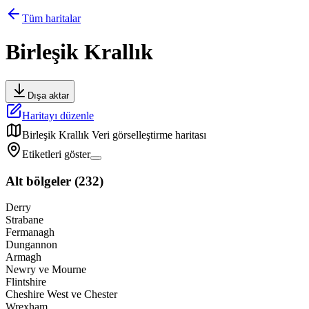
Tüm haritalar
Birleşik Krallık
Dışa aktar
Haritayı düzenle
Birleşik Krallık
Veri görselleştirme haritası
Etiketleri göster
Alt bölgeler
(
232
)
Derry
Strabane
Fermanagh
Dungannon
Armagh
Newry ve Mourne
Flintshire
Cheshire West ve Chester
Wrexham