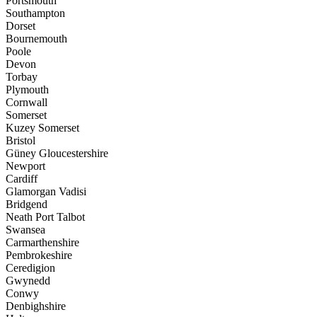
Portsmouth
Southampton
Dorset
Bournemouth
Poole
Devon
Torbay
Plymouth
Cornwall
Somerset
Kuzey Somerset
Bristol
Güney Gloucestershire
Newport
Cardiff
Glamorgan Vadisi
Bridgend
Neath Port Talbot
Swansea
Carmarthenshire
Pembrokeshire
Ceredigion
Gwynedd
Conwy
Denbighshire