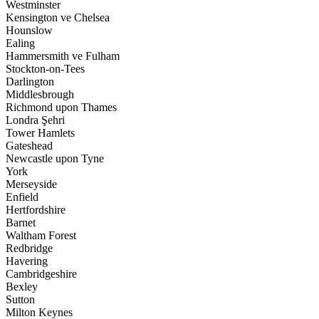
Westminster
Kensington ve Chelsea
Hounslow
Ealing
Hammersmith ve Fulham
Stockton-on-Tees
Darlington
Middlesbrough
Richmond upon Thames
Londra Şehri
Tower Hamlets
Gateshead
Newcastle upon Tyne
York
Merseyside
Enfield
Hertfordshire
Barnet
Waltham Forest
Redbridge
Havering
Cambridgeshire
Bexley
Sutton
Milton Keynes