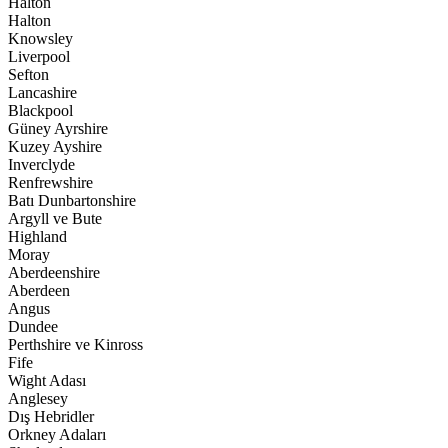
Halton
Halton
Knowsley
Liverpool
Sefton
Lancashire
Blackpool
Güney Ayrshire
Kuzey Ayshire
Inverclyde
Renfrewshire
Batı Dunbartonshire
Argyll ve Bute
Highland
Moray
Aberdeenshire
Aberdeen
Angus
Dundee
Perthshire ve Kinross
Fife
Wight Adası
Anglesey
Dış Hebridler
Orkney Adaları