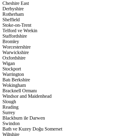
Cheshire East
Derbyshire
Rotherham
Sheffield
Stoke-on-Trent
Telford ve Wrekin
Staffordshire
Bromley
Worcestershire
Warwickshire
Oxfordshire
Wigan
Stockport
Warrington
Batı Berkshire
Wokingham
Bracknell Ormanı
Windsor and Maidenhead
Slough
Reading
Surrey
Blackburn ile Darwen
Swindon
Bath ve Kuzey Doğu Somerset
Wiltshire