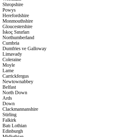
Shropshire
Powys
Herefordshire
Monmouthshire
Gloucestershire
İskoç Sınırları
Northumberland
Cumbria
Dumfries ve Galloway
Limavady
Coleraine
Moyle
Larne
Carrickfergus
Newtownabbey
Belfast
North Down
Ards
Down
Clackmannanshire
Stirling
Falkirk
Batı Lothian
Edinburgh
Midlothian