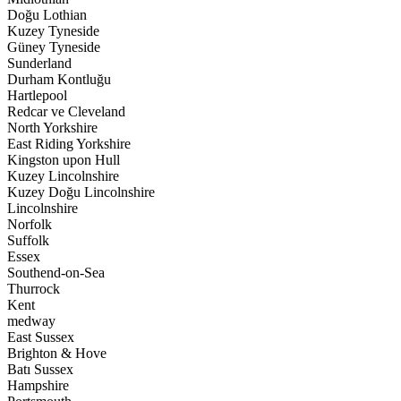
Doğu Lothian
Kuzey Tyneside
Güney Tyneside
Sunderland
Durham Kontluğu
Hartlepool
Redcar ve Cleveland
North Yorkshire
East Riding Yorkshire
Kingston upon Hull
Kuzey Lincolnshire
Kuzey Doğu Lincolnshire
Lincolnshire
Norfolk
Suffolk
Essex
Southend-on-Sea
Thurrock
Kent
medway
East Sussex
Brighton & Hove
Batı Sussex
Hampshire