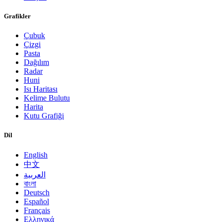
Grafikler
Çubuk
Çizgi
Pasta
Dağılım
Radar
Huni
Isı Haritası
Kelime Bulutu
Harita
Kutu Grafiği
Dil
English
中文
العربية
বাংলা
Deutsch
Español
Français
Ελληνικά