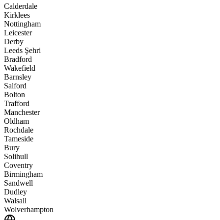
Calderdale
Kirklees
Nottingham
Leicester
Derby
Leeds Şehri
Bradford
Wakefield
Barnsley
Salford
Bolton
Trafford
Manchester
Oldham
Rochdale
Tameside
Bury
Solihull
Coventry
Birmingham
Sandwell
Dudley
Walsall
Wolverhampton