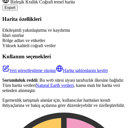
Birleşik Krallık
Coğrafi temel harita
Export
Leaflet
|
©
OpenStreetMap
contributors
+
Harita özellikleri
−
Etkileşimli yakınlaştırma ve kaydırma
İdari sınırlar
Bölge adları ve etiketler
Yüksek kaliteli coğrafi veriler
Kullanım seçenekleri
Veri görselleştirme oluştur
Harita şablonlarını keşfet
Sorumluluk reddi:
Bu web sitesi siyasi tarafsızlık ilkesine bağlıdır.
Tüm harita verileri
Natural Earth verileri
, kamu malı bir harita veri
setinden alınmıştır.
Egemenlik tartışmalı alanlar için, kullanıcılar haritaları kendi
ihtiyaçlarına ve bakış açılarına göre düzenleyebilir ve özelleştirebilir.