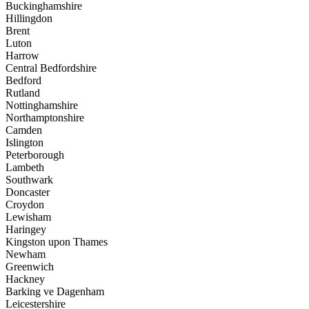
Buckinghamshire
Hillingdon
Brent
Luton
Harrow
Central Bedfordshire
Bedford
Rutland
Nottinghamshire
Northamptonshire
Camden
Islington
Peterborough
Lambeth
Southwark
Doncaster
Croydon
Lewisham
Haringey
Kingston upon Thames
Newham
Greenwich
Hackney
Barking ve Dagenham
Leicestershire