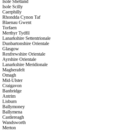
Isole Shetland
Isole Scilly
Caerphilly
Rhondda Cynon Taf
Blaenau Gwent
Torfaen
Merthyr Tydfil
Lanarkshire Settentrionale
Dunbartonshire Orientale
Glasgow
Renfrewshire Orientale
Ayrshire Orientale
Lanarkshire Meridionale
Magherafelt
Omagh
Mid-Ulster
Craigavon
Banbridge
Antrim
Lisburn
Ballymoney
Ballymena
Castlereagh
Wandsworth
Merton