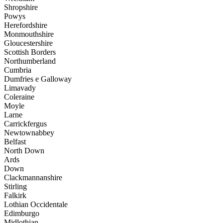
Shropshire
Powys
Herefordshire
Monmouthshire
Gloucestershire
Scottish Borders
Northumberland
Cumbria
Dumfries e Galloway
Limavady
Coleraine
Moyle
Larne
Carrickfergus
Newtownabbey
Belfast
North Down
Ards
Down
Clackmannanshire
Stirling
Falkirk
Lothian Occidentale
Edimburgo
Midlothian