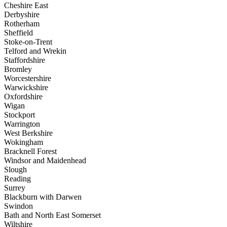
Cheshire East
Derbyshire
Rotherham
Sheffield
Stoke-on-Trent
Telford and Wrekin
Staffordshire
Bromley
Worcestershire
Warwickshire
Oxfordshire
Wigan
Stockport
Warrington
West Berkshire
Wokingham
Bracknell Forest
Windsor and Maidenhead
Slough
Reading
Surrey
Blackburn with Darwen
Swindon
Bath and North East Somerset
Wiltshire