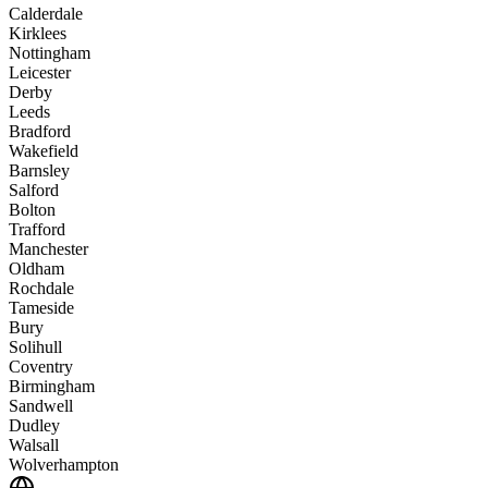
Calderdale
Kirklees
Nottingham
Leicester
Derby
Leeds
Bradford
Wakefield
Barnsley
Salford
Bolton
Trafford
Manchester
Oldham
Rochdale
Tameside
Bury
Solihull
Coventry
Birmingham
Sandwell
Dudley
Walsall
Wolverhampton