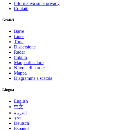
Informativa sulla privacy
Contatti
Grafici
Barre
Linee
Torta
Dispersione
Radar
Imbuto
Mappa di calore
Nuvola di parole
Mappa
Diagramma a scatola
Lingua
English
中文
العربية
বাংলা
Deutsch
Español