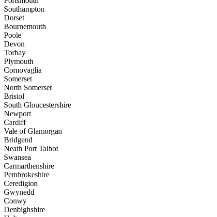
Portsmouth
Southampton
Dorset
Bournemouth
Poole
Devon
Torbay
Plymouth
Cornovaglia
Somerset
North Somerset
Bristol
South Gloucestershire
Newport
Cardiff
Vale of Glamorgan
Bridgend
Neath Port Talbot
Swansea
Carmarthenshire
Pembrokeshire
Ceredigion
Gwynedd
Conwy
Denbighshire