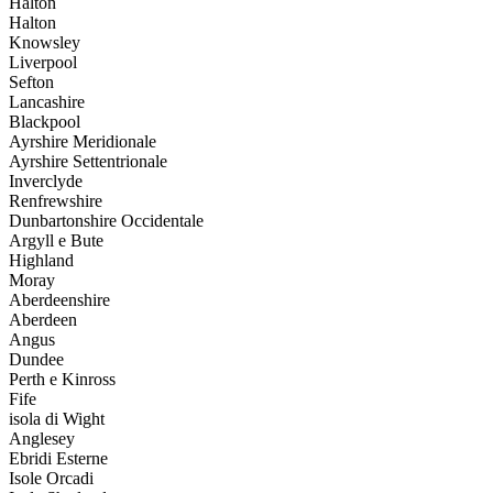
Halton
Halton
Knowsley
Liverpool
Sefton
Lancashire
Blackpool
Ayrshire Meridionale
Ayrshire Settentrionale
Inverclyde
Renfrewshire
Dunbartonshire Occidentale
Argyll e Bute
Highland
Moray
Aberdeenshire
Aberdeen
Angus
Dundee
Perth e Kinross
Fife
isola di Wight
Anglesey
Ebridi Esterne
Isole Orcadi