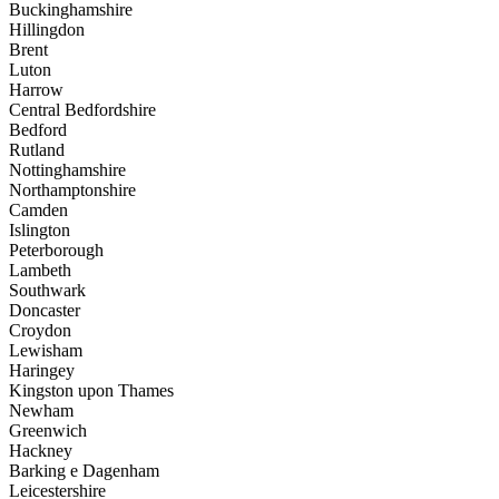
Buckinghamshire
Hillingdon
Brent
Luton
Harrow
Central Bedfordshire
Bedford
Rutland
Nottinghamshire
Northamptonshire
Camden
Islington
Peterborough
Lambeth
Southwark
Doncaster
Croydon
Lewisham
Haringey
Kingston upon Thames
Newham
Greenwich
Hackney
Barking e Dagenham
Leicestershire