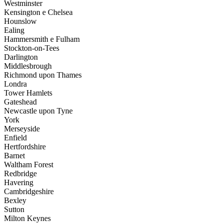
Westminster
Kensington e Chelsea
Hounslow
Ealing
Hammersmith e Fulham
Stockton-on-Tees
Darlington
Middlesbrough
Richmond upon Thames
Londra
Tower Hamlets
Gateshead
Newcastle upon Tyne
York
Merseyside
Enfield
Hertfordshire
Barnet
Waltham Forest
Redbridge
Havering
Cambridgeshire
Bexley
Sutton
Milton Keynes