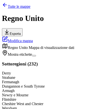
Tutte le mappe
Regno Unito
Esporta
Modifica mappa
Regno Unito
Mappa di visualizzazione dati
Mostra etichette
Sottoregioni
(
232
)
Derry
Strabane
Fermanagh
Dungannon e South Tyrone
Armagh
Newry e Mourne
Flintshire
Cheshire West and Chester
Wrexham