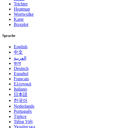
Trichter
Heatmap
Wortwolke
Karte
Boxplot
Sprache
English
中文
العربية
বাংলা
Deutsch
Español
Français
Ελληνικά
Italiano
日本語
한국어
Nederlands
Português
Türkçe
Tiếng Việt
Українська