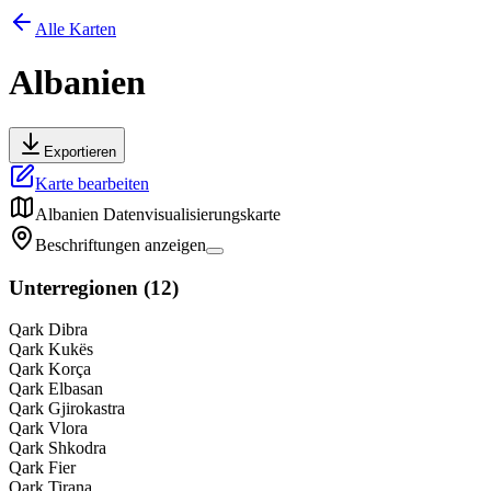
Alle Karten
Albanien
Exportieren
Karte bearbeiten
Albanien
Datenvisualisierungskarte
Beschriftungen anzeigen
Unterregionen
(
12
)
Qark Dibra
Qark Kukës
Qark Korça
Qark Elbasan
Qark Gjirokastra
Qark Vlora
Qark Shkodra
Qark Fier
Qark Tirana