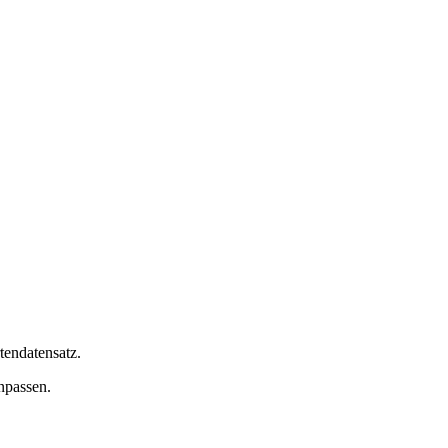
Leaflet
|
©
OpenStreetMap
contributors
tendatensatz.
npassen.