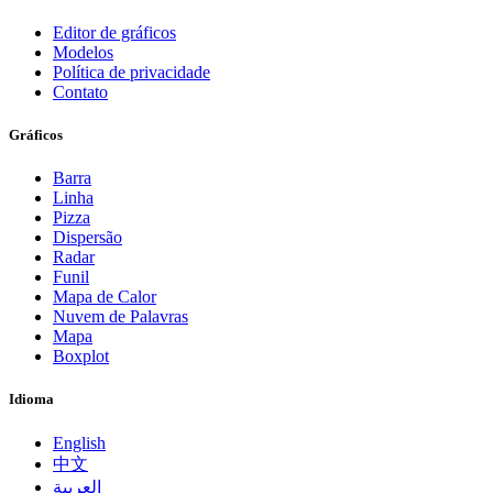
Editor de gráficos
Modelos
Política de privacidade
Contato
Gráficos
Barra
Linha
Pizza
Dispersão
Radar
Funil
Mapa de Calor
Nuvem de Palavras
Mapa
Boxplot
Idioma
English
中文
العربية